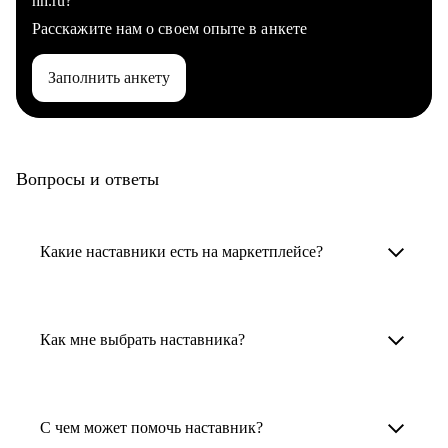
hh.ru?
Расскажите нам о своем опыте в анкете
Заполнить анкету
Вопросы и ответы
Какие наставники есть на маркетплейсе?
Карьерные наставники — это HR-
специалисты, карьерные консультанты,
Как мне выбрать наставника?
психологи, резюмерайтеры и менторы.
Умный поиск поможет в три клика выбрать
Менторы работают в ИТ, дизайне, других
наставника для достижения вашей цели.
С чем может помочь наставник?
узкоспециализированных сферах. Они