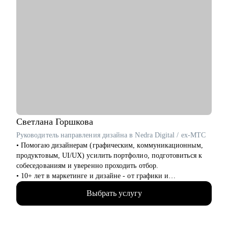
Светлана
Горшкова
Руководитель направления дизайна в Nedra Digital / ex-МТС
• Помогаю дизайнерам (графическим, коммуникационным,
продуктовым, UI/UX) усилить портфолио, подготовиться к
собеседованиям и уверенно проходить отбор.
• 10+ лет в маркетинге и дизайне - от графики и
коммуникаций до продукта
Выбрать услугу
• Разобрала 1000+ портфолио дизайнеров и быстро вижу
сильные и слабые места
• Прошла 100+ собеседований по обе стороны стола
• Работала в телекоме, с товарами повседневного спроса