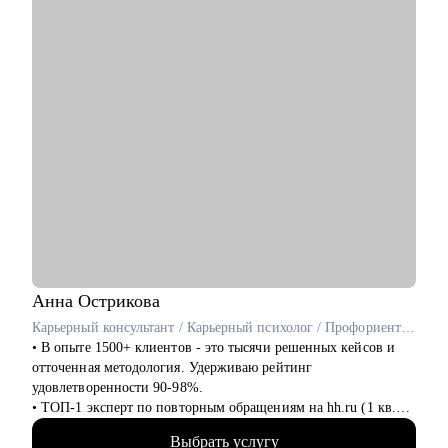
• Сформировать уверенную самопрезентацию для интервью и
networking.
• Сформулировать карьерную цель и разработать план для ее
достижения.
Кому могу помочь:
• Специалистам всех уровней в сфере e-commerce.
• Менеджерам по продажам и по работе с клиентами.
• Руководителям бизнеса, отделов.
Анна
Острикова
Карьерный консультант / Карьерный психолог / Профориентолог / Резюмерайтер
• В опыте 1500+ клиентов - это тысячи решенных кейсов и
отточенная методология. Удерживаю рейтинг
удовлетворенности 90-98%.
• ТОП-1 эксперт по повторным обращениям на hh.ru (1 кв.
2025), ТОП-3 по популярности (1 кв. 2025), ТОП-5 по
Выбрать услугу
популярности (1 полугодие 2024).