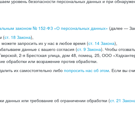
аем уровень безопасности персональных данных и при обнаружени
альным законом №
152-ФЗ
«О персональных данных»
(далее — Зак
м (
ст. 18 Закона
),
можете запросить их у нас в любое время (
ст. 14 Закона
),
абатываем данные с вашего согласия (
ст. 9 Закона
). Чтобы отозват
верской, 2-я Брестская улица, дом 48, помещ. 25, ООО «Хэдханте
ние обработки или возражение против обработки.
далить их самостоятельно либо
попросить нас об этом
. Если вы сч
ки данных или требование об ограничении обработки (
ст. 21 Закон