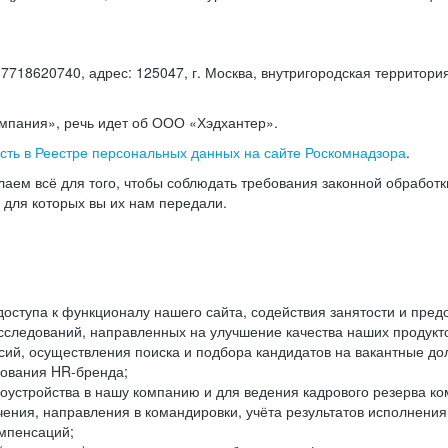
18620740, адрес: 125047, г. Москва, внутригородская территория
омпания», речь идет об ООО «Хэдхантер».
есть в Реестре персональных данных на сайте Роскомнадзора
.
аем всё для того, чтобы соблюдать требования законной обработ
, для которых вы их нам передали.
ступа к функционалу нашего сайта, содействия занятости и пред
следований, направленных на улучшение качества наших продуктов
ий, осуществления поиска и подбора кандидатов на вакантные дол
ования HR-бренда;
оустройства в нашу компанию и для ведения кадрового резерва ко
чения, направления в командировки, учёта результатов исполнени
омпенсаций;