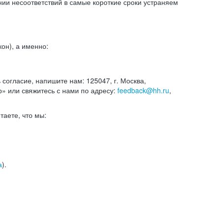
и несоответствий в самые короткие сроки устраняем
он), а именно:
ь согласие, напишите нам: 125047, г. Москва,
р» или свяжитесь с нами по адресу:
feedback@hh.ru
,
итаете, что мы:
а
).