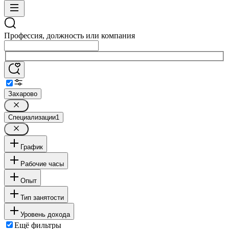
Профессия, должность или компания
Захарово
Специализации
1
График
Рабочие часы
Опыт
Тип занятости
Уровень дохода
Ещё фильтры