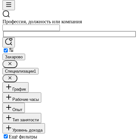
Профессия, должность или компания
Захарово
Специализации
1
График
Рабочие часы
Опыт
Тип занятости
Уровень дохода
Ещё фильтры