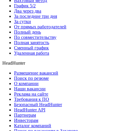
Вахтовый метод
График 5/2
Два через два
За последние три дня
За сутки
От прямых работодателей
Полный день
По совместительству
Полная занятость
Сменный график
Удаленная работа
HeadHunter
Размещение вакансий
Поиск по резюме
О компании
Наши вакансии
Реклама на сайте
Требования к ПО
Безопасный HeadHunter
HeadHunter API
Партнерам
Инвесторам
Каталог компаний
Поиск по вакансиям в Захарове