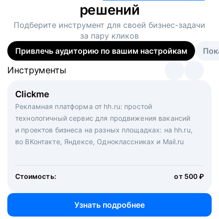
решений
Подберите инструмент для своей
бизнес-задачи
за пару кликов
Привлечь аудиторию по вашим настройкам
Пок
Инструменты
Инструменты
Инструменты
Виртуальный рекрутер
Clickme
Вакансия дня
Массовый подбор под ключ. Решите, сколько
Рекламная платформа от hh.ru: простой
Рекламный формат для вакансий на главной странице
кандидатов и когда вам нужно, и за дело возьмутся
технологичный сервис для продвижения вакансий
hh.ru. Увеличивает количество откликов
маркетологи, рекрутеры и проектные менеджеры
и проектов бизнеса на разных площадках: на hh.ru,
hh.ru с целым набором digital-инструментов
во ВКонтакте, Яндексе, Одноклассниках и Mail.ru
Стоимость:
от 200 000 ₽
Узнать подробнее
Стоимость:
от 500 ₽
Узнать подробнее
Узнать подробнее