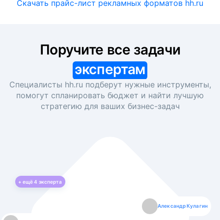
Скачать прайс-лист рекламных форматов hh.ru
Поручите все задачи
экспертам
Специалисты hh.ru подберут нужные инструменты,
помогут спланировать бюджет и найти лучшую
стратегию для ваших
бизнес-задач
+ ещё
4
эксперта
Екатерина Лазаренко
Александр Кулагин
Даниил Макаров
Борис Кашко
Юлия Изоитко