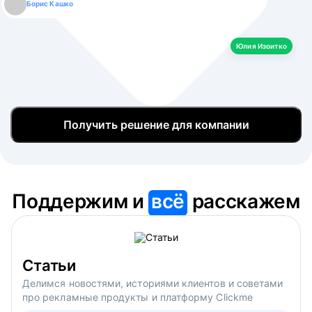
Борис Кашко
Юлия Изоитко
Александр Кулагин
Даниил Макаров
Екатерина Лазаренко
Юлия Изоитко
Получить решение для компании
Поддержим и
всё
расскажем
Статьи
Делимся новостями, историями клиентов и советами
про рекламные продукты и платформу Clickme