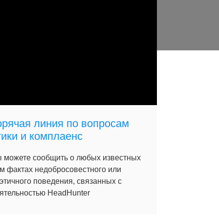
орячая линия по вопросам
тики и комплаенс
 можете сообщить о любых известных
м фактах недобросовестного или
этичного поведения, связанных с
ятельностью HeadHunter