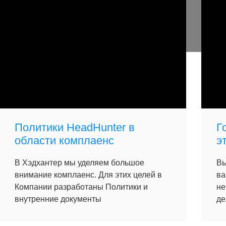
Политики HeadHunter в
Г
области комплаенс
э
В Хэдхантер мы уделяем большое
Вы
внимание комплаенс. Для этих целей в
ва
Компании разработаны Политики и
не
внутренние документы
де