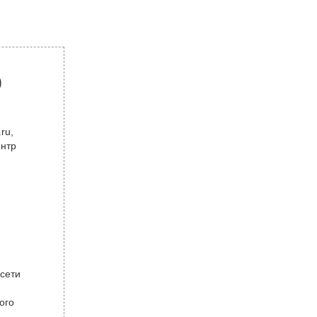
р
ru,
ентр
 сети
ого