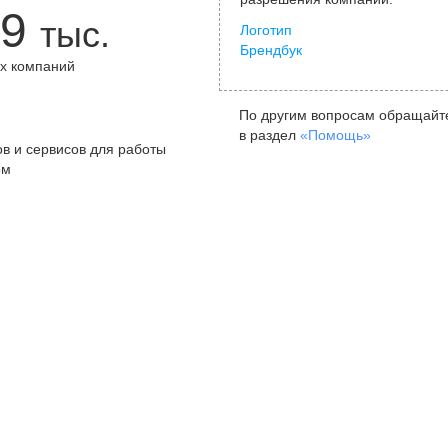
9
тыс.
Логотип
Брендбук
х компаний
+
По другим вопросам обращайт
в раздел
«Помощь»
в и сервисов для работы
ом
Санкт-Петербург
Я
ул. Жуковского, д. 19, особняк
ул