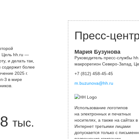
Пресс-цент
оторой
Мария Бузунова
 Цель hh.ru —
Руководитель пресс-службы hh.
у, и делать так,
макрорегион Северо-Запад, Ц
и содержит более
чение 2025 г.
+7 (812) 458-45-45
оп-3 в мире
m.buzunova@hh.ru
ников.
Использование логотипов
на электронных и печатных
8
тыс.
носителях, а также на сайтах в
Интернет третьими лицами
допускается только с письменн
разрешения компании.