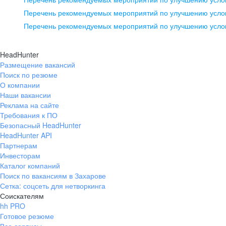
pr@ural.hh.ru
Перечень рекомендуемых мероприятий по улучшению услов
Перечень рекомендуемых мероприятий по улучшению усло
Новосибирск
ул. Большевистская, д. 35,
HeadHunter
помещение 21
Размещение вакансий
Поиск по резюме
+7 383 207-94-64
О компании
pr@nsk.hh.ru
Наши вакансии
Реклама на сайте
Требования к ПО
Безопасный HeadHunter
HeadHunter API
Партнерам
Инвесторам
Каталог компаний
Поиск по вакансиям в Захарове
Сетка: соцсеть для нетворкинга
Соискателям
hh PRO
Готовое резюме